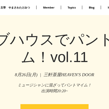
主宰 やまさわたけみつ
Member
Topics
Blog
ブハウスでパン
ム！vol.11
8月26日(月)
  |  
三軒茶屋HEAVEN'S DOOR
ミュージシャンに混ざってパントマイム！
出演時間20:20~