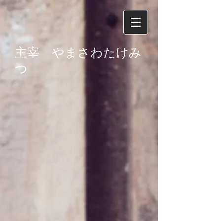
主宰 やまさわたけみ
つ