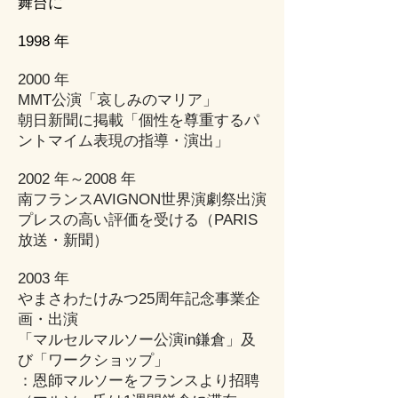
舞台に
1998 年
朝日カルチャー・読売文化センター
2000 年
講師となる
MMT公演「哀しみのマリア」
1998 年
朝日新聞に掲載「個性を尊重するパ
メンタルマイムの確立「家族機能研
ントマイム表現の指導・演出」
究所にて心の開放指導・講師」
2002 年～2008 年
2000 年
南フランスAVIGNON世界演劇祭出演
イギリススコットランドエジンバラ
プレスの高い評価を受ける（PARIS
国際演劇祭出演「色即是空」
放送・新聞）
プレスの高い評価を得る（スコッツ
2003 年
マン・ヘラルド新聞・インターネッ
やまさわたけみつ25周年記念事業企
トで世界発信ほか）
画・出演
「マルセルマルソー公演in鎌倉」及
び「ワークショップ」
：恩師マルソーをフランスより招聘