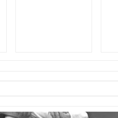
Joyeux anniversaire🌹🍷
今年