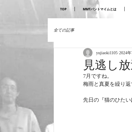
TOP
MMTパントマイムとは
全ての記事
yujiaoki1105
2024
見逃し放送
7月ですね。
梅雨と真夏を繰り返
先日の『猫のひたい