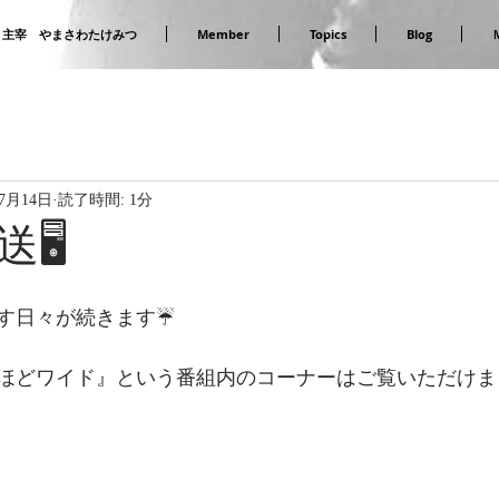
主宰 やまさわたけみつ
Member
Topics
Blog
年7月14日
読了時間: 1分
🖥
す日々が続きます☔️
ほどワイド』という番組内のコーナーはご覧いただけま