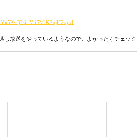
E0BYn5KsQ?si=Vti5MiKSqjH2xyvI
逃し放送をやっているようなので、よかったらチェック