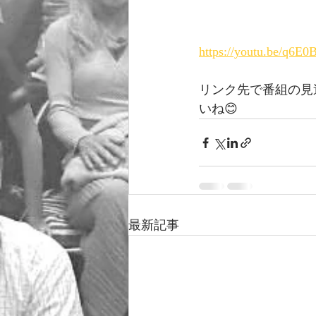
https://youtu.be/q6
リンク先で番組の見
いね😊
最新記事