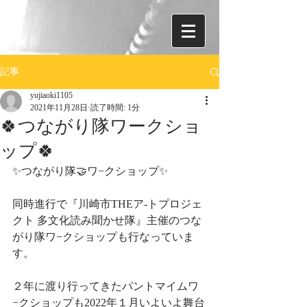
記事
yujiaoki1105
2021年11月28日
読了時間: 1分
🍀つながり隊ワークショ
ップ🍀
✨つながり隊🤝ワ−クショップ✨
同時進行で『川崎市THEア-トプロジェ
クト 多文化読み聞かせ隊』主催のつな
がり隊ワ−クショップも行なっていま
す。
２年に渡り行ってきたパントマイムワ
−クショップも2022年１月いよいよ舞台